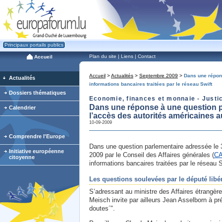
Principaux portails publics
Plan du site
|
Liens
|
Contact
Accueil
Accueil
>
Actualités
>
Septembre 2009
>
Dans une répons
Actualités
informations bancaires traitées par le réseau Swift
Dossiers thématiques
Economie, finances et monnaie - Justice
Dans une réponse à une question pa
Calendrier
l’accès des autorités américaines a
10-09-2009
Comprendre l'Europe
Dans une question parlementaire adressée le 3
Initiative européenne
2009 par le Conseil des Affaires générales (
C
citoyenne
informations bancaires traitées par le réseau 
Les questions soulevées par le député libé
S’adressant au ministre des Affaires étrangère
Meisch invite par ailleurs Jean Asselborn à pré
doutes´".