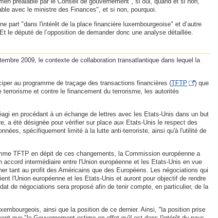
xamen préalable par le Conseil de gouvernement", si oui, quand et si non,
able avec le ministre des Finances", et si non, pourquoi.
 part "dans l'intérêt de la place financière luxembourgeoise" et d’autre
. Et le député de l’opposition de demander donc une analyse détaillée.
embre 2009, le contexte de collaboration transatlantique dans lequel la
ciper au programme de traçage des transactions financières (
TFTP
) que
 terrorisme et contre le financement du terrorisme, les autorités
éagi en procédant à un échange de lettres avec les Etats-Unis dans un but
, a été désignée pour vérifier sur place aux Etats-Unis le respect des
s, spécifiquement limité à la lutte anti-terroriste, ainsi qu'à l'utilité de
ogramme TFTP en dépit de ces changements, la Commission européenne a
n accord intermédiaire entre l'Union européenne et les Etats-Unis en vue
nner tant au profit des Américains que des Européens. Les négociations qui
ient l'Union européenne et les Etats-Unis et auront pour objectif de rendre
t de négociations sera proposé afin de tenir compte, en particulier, de la
mbourgeois, ainsi que la position de ce dernier. Ainsi, "la position prise
uant que "le Gouvernement estime en effet qu'il est dans l'intérêt du pays