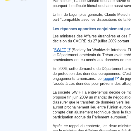
Par ailleurs, Claude Meisch souhaite savoir si 
pourquoi. Le député libéral souhaite aussi sav
Enfin, de façon plus générale, Claude Meisch s
part "compatible avec les dispositions de la l
Les réponses apportées conjointement par l
Les ministres des Affaires étrangères et des 
décision du CAGRE du 27 juillet 2009 portant 
"
SWIFT
(Society for Worldwide Interbank Fi
le Département américain du Trésor avait créé à
américaines ont eu accès aux données de mess
En 2006, cette démarche du Département améric
de protection des données européennes. C'est 
engagements américains. Le
rapport
du juge
l'accès à ces données pour prévenir des attaqu
La société SWIFT a entre-temps décidé de mo
proposé fin juin 2009 un mandat de négociatio
d'assurer que le transfert de données vers le
auront prochainement lieu entre l'Union europée
compte d'un ajustement technique dans le flux
participation accrue du Parlement européen."
Après ce rappel du contexte, les deux ministre
par le ministre des Affaires étrangères a été 