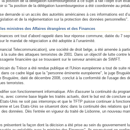
"la position de la délégation luxembourgeoise à ce sujet a fait l'objet d'un e
oir si "la position de la délégation luxembourgeoise a été coordonnée au préal
e demande si un accès des autorités américaines à ces informations est d’une
égislation et de la réglementation sur la protection des données personnelles"
es ministres des Affaires étrangères et des Finances
Finances ont tout d’abord rappelé dans leur réponse commune, datée du 7 sept
sur le mandat de négociation a été adoptée à l’unanimité.
nancial Telecommunication), une société de droit belge, a été amenée à parti
 la suite des attaques terroristes de 2001. Dans un objectif de lutte contre le
agerie financière qui se trouvaient sur le serveur américain de SWIFT.
ain du Trésor a été rendue publique et l'Union européenne a tout de suite r
dans ce cadre légal que la "personne éminente européenne", le juge Bruguière
 Bruguière, daté de décembre 2008, conclut à la conformité de l'usage des donnée
es terroristes.
difier son fonctionnement informatique. Afin d'assurer la continuité du pr
ns, avec comme base légale les traités actuels, dont le but est de conclure u
s Etats-Unis ne soit pas interrompu et que le TFTP puisse continuer à fonctio
nne et Les Etats-Unis se situeront donc dans la continuité des relations qui l
 des données. Dès l'entrée en vigueur du traité de Lisbonne, un nouveau manda
s présentent la façon dont la décision a été prise au sein du gouvernement luxe
discutée au préalable avec le ministre des Finances". Ils poursuivent en expliq