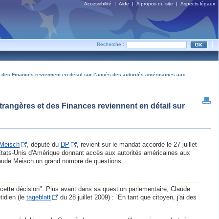
Accessibilité
|
Aide
|
A propos du site
|
Aspects légaux
|
Recherche :
 des Finances reviennent en détail sur l’accès des autorités américaines aux
trangères et des Finances reviennent en détail sur
 Meisch
, député du
DP
, revient sur le mandat accordé le 27 juillet
Etats-Unis d'Amérique donnant accès aux autorités américaines aux
laude Meisch un grand nombre de questions.
à cette décision". Plus avant dans sa question parlementaire, Claude
tidien (le
tageblatt
du 28 juillet 2009) : `En tant que citoyen, j'ai des