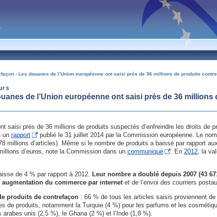
refaçon - Les douanes de l’Union européenne ont saisi près de 36 millions de produits contre
urs
ouanes de l’Union européenne ont saisi près de 36 millions 
saisi près de 36 millions de produits suspectés d’enfreindre les droits de pro
n un
rapport
publié le 31 juillet 2014 par la Commission européenne. Le no
 millions d’articles). Même si le nombre de produits a baissé par rapport a
millions d’euros, note la Commission dans un
communiqué
. En
2012
, la va
aisse de 4 % par rapport à 2012.
Leur nombre a doublé depuis 2007 (43 67
 augmentation du commerce par internet
et de l’envoi des courriers postau
de produits de contrefaçon
: 66 % de tous les articles saisis proviennent 
es de produits, notamment la Turquie (4 %) pour les parfums et les cosmétiqu
 arabes unis (2,5 %), le Ghana (2 %) et l’Inde (1,8 %).