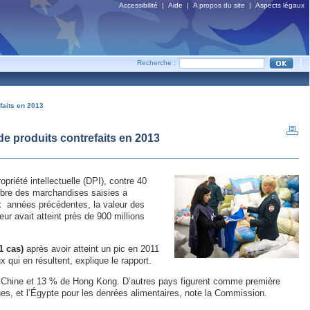
Accessibilité
|
Aide
|
A propos du site
|
Aspects légaux
|
Recherche :
faits en 2013
de produits contrefaits en 2013
priété intellectuelle (DPI), contre 40
mbre des marchandises saisies a
ux années précédentes, la valeur des
leur avait atteint près de 900 millions
1 cas)
après avoir atteint un pic en 2011
x qui en résultent, explique le rapport.
de Chine et 13 % de Hong Kong. D’autres pays figurent comme première
es, et l’Égypte pour les denrées alimentaires, note la Commission.