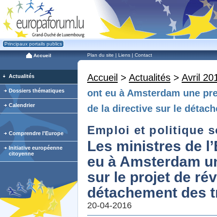
Principaux portails publics
Plan du site
|
Liens
|
Contact
Accueil
Accueil
>
Actualités
>
Avril 20
Actualités
Dossiers thématiques
ont eu à Amsterdam une prem
Calendrier
de la directive sur le détac
Emploi et politique s
Comprendre l'Europe
Les ministres de l’
Initiative européenne
citoyenne
eu à Amsterdam un
sur le projet de rév
détachement des tr
20-04-2016