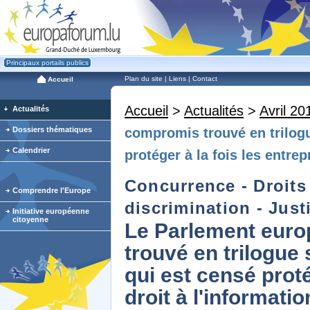
Principaux portails publics
Plan du site
|
Liens
|
Contact
Accueil
Accueil
>
Actualités
>
Avril 20
Actualités
Dossiers thématiques
compromis trouvé en trilogue
Calendrier
protéger à la fois les entrep
Concurrence - Droits
Comprendre l'Europe
discrimination - Justi
Initiative européenne
citoyenne
Le Parlement euro
trouvé en trilogue 
qui est censé proté
droit à l'informatio