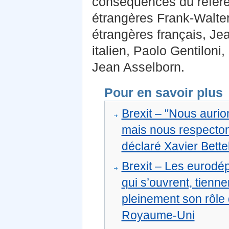
conséquences du référen
étrangères Frank-Walter
étrangères français, Je
italien, Paolo Gentiloni
Jean Asselborn.
Pour en savoir plus
Brexit – "Nous auri
mais nous respecton
déclaré Xavier Bette
Brexit – Les eurodép
qui s’ouvrent, tienn
pleinement son rôle 
Royaume-Uni