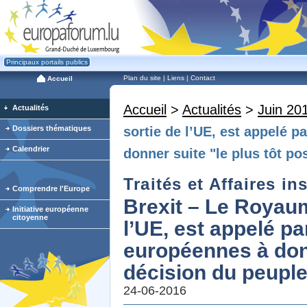
Principaux portails publics
Plan du site
|
Liens
|
Contact
Accueil
Accueil
>
Actualités
>
Juin 20
Actualités
Dossiers thématiques
sortie de l’UE, est appelé p
Calendrier
donner suite "le plus tôt po
Traités et Affaires in
Comprendre l'Europe
Brexit – Le Royaum
Initiative européenne
citoyenne
l’UE, est appelé pa
européennes à donn
décision du peuple
24-06-2016