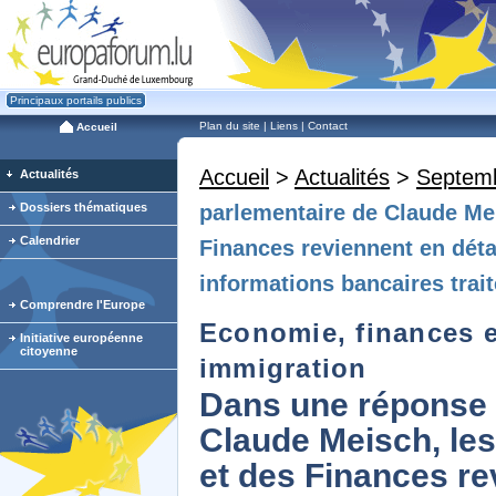
Principaux portails publics
Plan du site
|
Liens
|
Contact
Accueil
Accueil
>
Actualités
>
Septem
Actualités
Dossiers thématiques
parlementaire de Claude Mei
Calendrier
Finances reviennent en déta
informations bancaires trait
Comprendre l'Europe
Economie, finances et
Initiative européenne
citoyenne
immigration
Dans une réponse 
Claude Meisch, les
et des Finances re