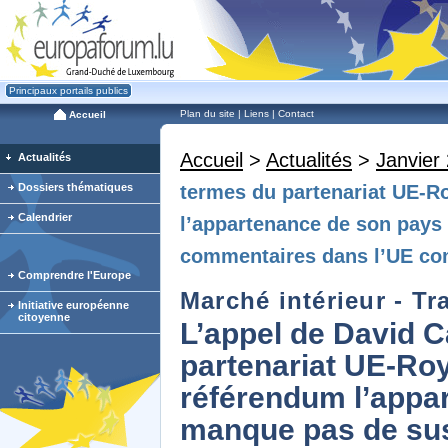
Principaux portails publics
Plan du site
|
Liens
|
Contact
Accueil
Accueil
>
Actualités
>
Janvier
Actualités
Dossiers thématiques
termes du partenariat UE-R
Calendrier
l’appartenance de son pays 
commentaires dans l’UE c
Comprendre l'Europe
Marché intérieur - Tra
Initiative européenne
citoyenne
L’appel de David 
partenariat UE-Ro
référendum l’appa
manque pas de sus