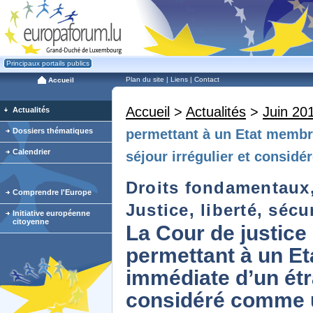
Principaux portails publics
Plan du site
|
Liens
|
Contact
Accueil
Accueil
>
Actualités
>
Juin 20
Actualités
Dossiers thématiques
permettant à un Etat membr
Calendrier
séjour irrégulier et consid
Droits fondamentaux, 
Comprendre l'Europe
Justice, liberté, sécu
Initiative européenne
citoyenne
La Cour de justice d
permettant à un Et
immédiate d’un étra
considéré comme u