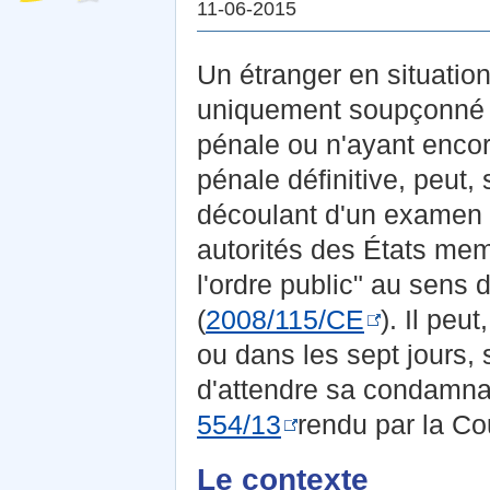
11-06-2015
Un étranger en situatio
uniquement soupçonné d
pénale ou n'ayant enco
pénale définitive, peut,
découlant d'un examen d
autorités des États me
l'ordre public"
au sens de
(
2008/115/CE
). Il pe
ou dans les sept jours, 
d'attendre sa condamnat
554/13
rendu par la Co
Le contexte