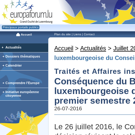
Principaux portails publics
Plan du site
|
Liens
|
Contact
Accueil
Accueil
>
Actualités
>
Juillet 
Actualités
Dossiers thématiques
luxembourgeoise du Conseil
Calendrier
Traités et Affaires in
Conséquence du Br
Comprendre l'Europe
luxembourgeoise du
Initiative européenne
citoyenne
premier semestre 
26-07-2016
Le 26 juillet 2016, le C