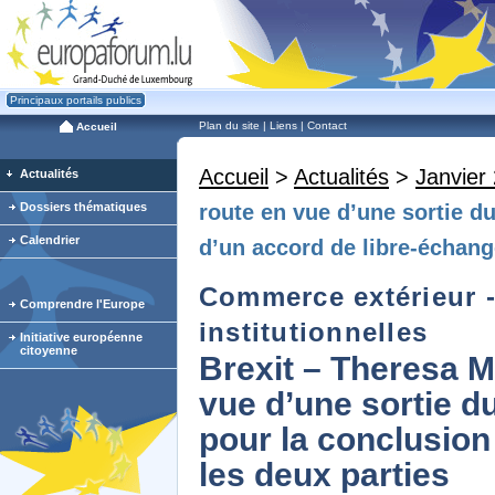
Principaux portails publics
Plan du site
|
Liens
|
Contact
Accueil
Accueil
>
Actualités
>
Janvier
Actualités
Dossiers thématiques
route en vue d’une sortie d
Calendrier
d’un accord de libre-échang
Commerce extérieur - 
Comprendre l'Europe
institutionnelles
Initiative européenne
citoyenne
Brexit – Theresa M
vue d’une sortie d
pour la conclusion
les deux parties