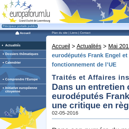
Principaux portails publics
Plan du site
|
Liens
|
Contact
Accueil
Accueil
>
Actualités
>
Mai 201
Actualités
Dossiers thématiques
eurodéputés Frank Engel et 
Calendrier
fonctionnement de l’UE
Traités et Affaires in
Comprendre l'Europe
Dans un entretien 
Initiative européenne
citoyenne
eurodéputés Frank 
une critique en rè
02-05-2016