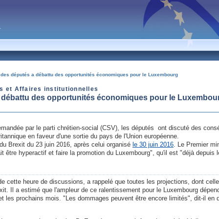
 des députés a débattu des opportunités économiques pour le Luxembourg
 et Affaires institutionnelles
a débattu des opportunités économiques pour le Luxembou
é demandée par le parti chrétien-social (CSV), les députés ont discuté des con
itannique en faveur d'une sortie du pays de l'Union européenne.
du Brexit du 23 juin 2016, après celui organisé
le 30 juin 2016
. Le Premier min
 être hyperactif et faire la promotion du Luxembourg", qu'il est "déjà depuis 
ve de cette heure de discussions, a rappelé que toutes les projections, dont cel
xit. Il a estimé que l'ampleur de ce ralentissement pour le Luxembourg dépe
t les prochains mois. "Les dommages peuvent être encore limités", dit-il en d