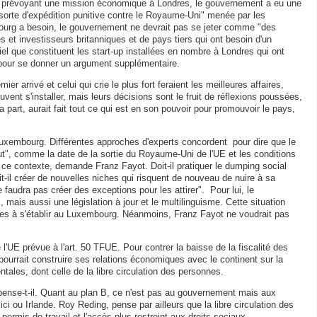
 en prévoyant une mission économique à Londres, le gouvernement a eu une
 sorte d'expédition punitive contre le Royaume-Uni" menée par les
bourg a besoin, le gouvernement ne devrait pas se jeter comme "des
s et investisseurs britanniques et de pays tiers qui ont besoin d'un
l que constituent les start-up installées en nombre à Londres qui ont
s pour se donner un argument supplémentaire.
ier arrivé et celui qui crie le plus fort feraient les meilleures affaires,
vent s'installer, mais leurs décisions sont le fruit de réflexions poussées,
art, aurait fait tout ce qui est en son pouvoir pour promouvoir le pays,
uxembourg. Différentes approches d'experts concordent pour dire que le
t", comme la date de la sortie du Royaume-Uni de l'UE et les conditions
s ce contexte, demande Franz Fayot. Doit-il pratiquer le dumping social
t-il créer de nouvelles niches qui risquent de nouveau de nuire à sa
 faudra pas créer des exceptions pour les attirer". Pour lui, le
mais aussi une législation à jour et le multilinguisme. Cette situation
ues à s'établir au Luxembourg. Néanmoins, Franz Fayot ne voudrait pas
 l'UE prévue à l'art. 50 TFUE. Pour contrer la baisse de la fiscalité des
urrait construire ses relations économiques avec le continent sur la
tales, dont celle de la libre circulation des personnes.
", pense-t-il. Quant au plan B, ce n'est pas au gouvernement mais aux
ici ou Irlande. Roy Reding, pense par ailleurs que la libre circulation des
mis de travail et l'accès plus restreint aux droits sociaux.