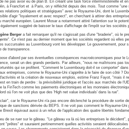
e ne pas avoir eu de plan B. En créant une task force interministérielle et
ublin, à Francfort et à Paris, on y réfléchit depuis des mois. Tout comme "une
nes relations politiques et stratégiques" avec le Royaume-Uni, dont le Luxem
ible d'agir "loyalement et avec respect", en cherchant à attirer des entreprise
marché européen. Laurent Mosar a notamment attiré l'attention sur le potentie
a également suggéré de baisser le taux d'affichage de l'impôt sur les société
ugène Berger
a fait remarquer qu'il ne s'agissait pas d'une "braderie", où le prem
ligente". Ce n'est pas au dernier moment que les sociétés regardent où elles peu
des succursales au Luxembourg vont les développer. Le gouvernement, pour sa p
ue de transparence.
impose d'abord par ses éventuelles conséquences macroéconomiques pour le L
ce, serait un des grands perdants. Par ailleurs, "nous ne maîtrisons pas tou
pportunités qui se profilent. "Comment le Luxembourg doit-il se comporter" dan
x aux entreprises, comme le Royaume-Uni s'apprête à le faire de son côté ? Doi
d'activités et la création de nouveaux emplois, estime Franz Fayot, "mais il ne
n train de perdre : la prévisibilité juridique et l'accès aux marchés de l'UE, 
 de la FinTech comme les paiements électroniques et les monnaies électroniq
 où l'on ne voit plus que des 'High net value individuals' dans la rue".
s clair", car le Royaume-Uni n'a pas encore déclenché la procédure de sortie de
tique de sanctions dérivée du BEPS. Il ne voit pas comment le Royaume-Uni po
 Brexit équivaut aussi à un refus de l'application des quatre libertés fondamen
 lieu de se ruer sur le gâteau. "Le gâteau va là où les entreprises le décident
ient "prêtes" et sauraient pertinemment quelles activités seraient délocalisées 
en cause. Les changements consisteront dans la nécessité de disposer d'un per