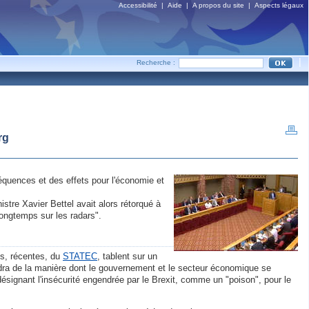
Accessibilité
|
Aide
|
A propos du site
|
Aspects légaux
|
Recherche :
rg
séquences et des effets pour l'économie et
istre Xavier Bettel avait alors rétorqué à
longtemps sur les radars".
les, récentes, du
STATEC
, tablent sur un
ndra de la manière dont le gouvernement et le secteur économique se
ésignant l'insécurité engendrée par le Brexit, comme un "poison", pour le