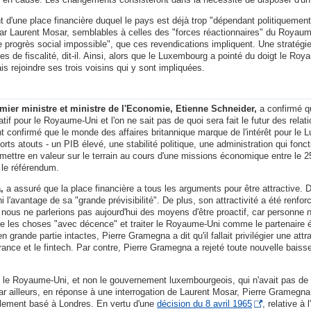
t d'une place financière duquel le pays est déjà trop "dépendant politiqueme
par Laurent Mosar, semblables à celles des "forces réactionnaires" du Royaume
e progrès social impossible", que ces revendications impliquent. Une stratégie
de fiscalité, dit-il. Ainsi, alors que le Luxembourg a pointé du doigt le Royaum
is rejoindre ses trois voisins qui y sont impliquées.
emier ministre et ministre de l'Economie, Etienne Schneider,
a confirmé qu
atif pour le Royaume-Uni et l'on ne sait pas de quoi sera fait le futur des rel
i ont confirmé que le monde des affaires britannique marque de l'intérêt pour le 
ts atouts - un PIB élevé, une stabilité politique, une administration qui fon
mettre en valeur sur le terrain au cours d'une missions économique entre le 25
t le référendum.
,
a assuré que la place financière a tous les arguments pour être attractive.
l'avantage de sa "grande prévisibilité". De plus, son attractivité a été renf
t, nous ne parlerions pas aujourd'hui des moyens d'être proactif, car personne n
aire les choses "avec décence" et traiter le Royaume-Uni comme le partenaire é
ande partie intactes, Pierre Gramegna a dit qu'il fallait privilégier une attra
ssurance et le fintech. Par contre, Pierre Gramegna a rejeté toute nouvelle bai
 le Royaume-Uni, et non le gouvernement luxembourgeois, qui n'avait pas de 
 ailleurs, en réponse à une interrogation de Laurent Mosar, Pierre Gramegna a
llement basé à Londres. En vertu d'une
décision du 8 avril 1965
, relative à 