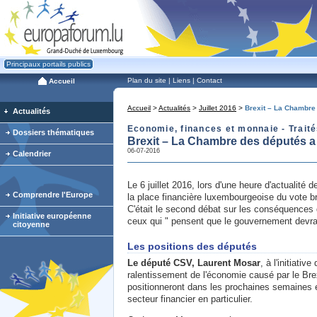
Principaux portails publics
Plan du site
|
Liens
|
Contact
Accueil
Accueil
>
Actualités
>
Juillet 2016
>
Brexit – La Chambre
Actualités
Economie, finances et monnaie - Traités
Dossiers thématiques
Brexit – La Chambre des députés 
06-07-2016
Calendrier
Le 6 juillet 2016, lors d'une heure d'actualit
Comprendre l'Europe
la place financière luxembourgeoise du vote br
C'était le second débat sur les conséquences 
Initiative européenne
ceux qui " pensent que le gouvernement devrait
citoyenne
Les positions des députés
Le député CSV, Laurent Mosar
, à l'initiati
ralentissement de l'économie causé par le Bre
positionneront dans les prochaines semaines e
secteur financier en particulier.