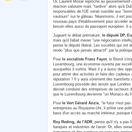
Or, Laurent Mosar reproche au gouvernement d
réaction salutaire mais "tardive" alors qu'à D
responsables de l'UE serait nuisible aux "bon
vautours" sur le gâteau. Néanmoins, il est poss
nouveau pays d'établissement pour accéder au 
besoin elles aussi du passeport européen. Il 
Jugeant le débat prématuré,
le député DP, E
mais qu'il fallait mener "une négociation intel
pense le député libéral. Les sociétés qui ont 
rendu "plus que jamais attractif" par la politiq
Pour
le socialiste Franz Fayot
, le Brexit s'
Luxembourg, une économie ouverte par excellen
auxquelles il sortira. Mais il y a aussi des o
pour attirer des activités et faire des cadeau
réputation ? Il y aura sûrement des transferts 
Luxembourg possède des atouts que Londres est e
devrait conduire des entreprises de secteurs
que le Luxembourg devienne "un Monaco du Nord
Pour
le Vert Gérard Anzia
, "le futur n'est pa
entreprises au Royaume-Uni, il prône une poli
base d'un accès au marché intérieur, puisque le
Roy Reding, de l'ADR
, pense qu'il n'y a pas
banques et industries de l'avoir. Or, elles sera
personnes et des capitaux ne sera pas remise 