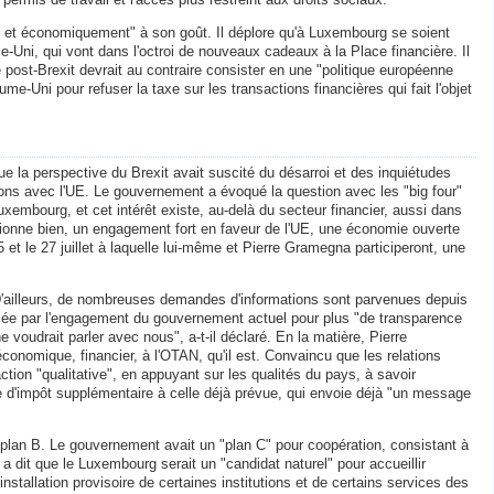
nt et économiquement" à son goût. Il déplore qu'à Luxembourg se soient
-Uni, qui vont dans l'octroi de nouveaux cadeaux à la Place financière. Il
 post-Brexit devrait au contraire consister en une "politique européenne
e-Uni pour refuser la taxe sur les transactions financières qui fait l'objet
e la perspective du Brexit avait suscité du désarroi et des inquiétudes
ations avec l'UE. Le gouvernement a évoqué la question avec les "big four"
Luxembourg, et cet intérêt existe, au-delà du secteur financier, aussi dans
ctionne bien, un engagement fort en faveur de l'UE, une économie ouverte
 et le 27 juillet à laquelle lui-même et Pierre Gramegna participeront, une
 D'ailleurs, de nombreuses demandes d'informations sont parvenues depuis
orcée par l'engagement du gouvernement actuel pour plus "de transparence
e voudrait parler avec nous", a-t-il déclaré. En la matière, Pierre
conomique, financier, à l'OTAN, qu'il est. Convaincu que les relations
ction "qualitative", en appuyant sur les qualités du pays, à savoir
sse d'impôt supplémentaire à celle déjà prévue, qui envoie déjà "un message
plan B. Le gouvernement avait un "plan C" pour coopération, consistant à
 dit que le Luxembourg serait un "candidat naturel" pour accueillir
l'installation provisoire de certaines institutions et de certains services des