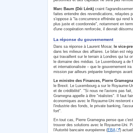
Marc Baum (Déi Lénk)
craint l'agrandissemen
faites entendre des revendications, relayées 
s'oppose à "la concurrence effrénée qui rend l
plus juste et coordonnée", notamment en termes 
d'une coopération renforcée, il devrait désorma
La réponse du gouvernement
Dans sa réponse à Laurent Mosar,
le vice-pr
dans les milieux des affaires. Le bilan est nég
qui travaillent sur le terrain à Londres qui lu
le domaine des médias. Le Luxembourg a de for
et internationalisée – que le gouvernement ira 
mission par ailleurs préparée longtemps avan
Le ministre des Finances, Pierre Gramegna
le Brexit. Le Luxembourg a sur le Royaume-Uni 
et de crédibilité". "Si nous ne l'avions pas fai
Gramegna appelle à être "réalistes". Il faut f
économiques avec le Royaume-Uni resteront en gr
l'industrie des fonds, le private banking, l'a
fort".
En tout cas, Pierre Gramegna pense que c'est
trouver des solutions avec le Royaume-Uni. Par
l'Autorité bancaire européenne (
EBA
) actue