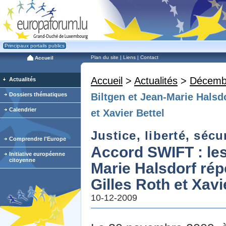
Principaux portails publics
Plan du site
|
Liens
|
Contact
Accueil
Accueil
>
Actualités
>
Décemb
Actualités
Dossiers thématiques
Biltgen et Jean-Marie Halsd
Calendrier
et Xavier Bettel
Justice, liberté, sécu
Comprendre l'Europe
Accord SWIFT : les
Initiative européenne
citoyenne
Marie Halsdorf ré
Gilles Roth et Xavi
10-12-2009