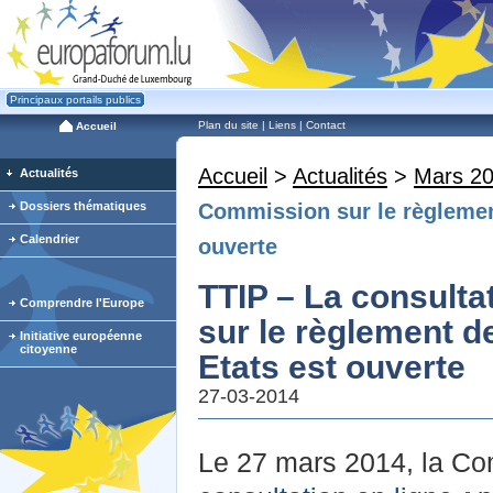
Principaux portails publics
Plan du site
|
Liens
|
Contact
Accueil
Accueil
>
Actualités
>
Mars 2
Actualités
Dossiers thématiques
Commission sur le règlement
Calendrier
ouverte
TTIP – La consulta
Comprendre l'Europe
sur le règlement d
Initiative européenne
citoyenne
Etats est ouverte
27-03-2014
Le 27 mars 2014, la C