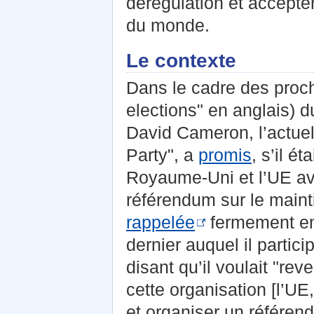
dérégulation et accepter
du monde.
Le contexte
Dans le cadre des pro
elections" en anglais) 
David Cameron, l’actue
Party", a
promis
, s’il é
Royaume-Uni et l’UE ava
référendum sur le maint
rappelée
fermement en
dernier auquel il partici
disant qu’il voulait "rev
cette organisation [l’UE
et organiser un référend