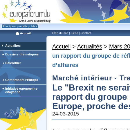
Principaux portails publics
Plan du site
|
Liens
|
Contact
Accueil
Accueil
>
Actualités
>
Mars 2
Actualités
Dossiers thématiques
un rapport du groupe de réf
Calendrier
d’affaires
Marché intérieur - Tra
Comprendre l'Europe
Le "Brexit ne serai
Initiative européenne
citoyenne
rapport du groupe 
Europe, proche des
24-03-2015