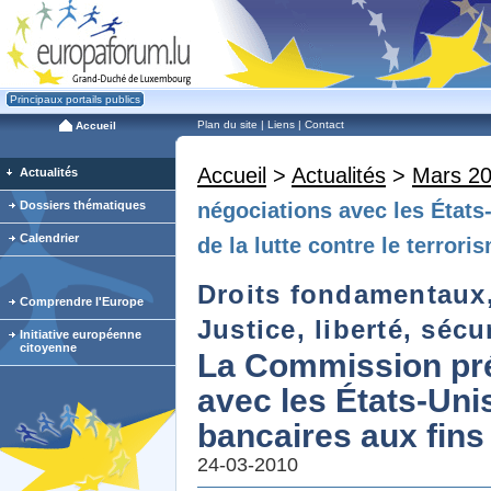
Principaux portails publics
Plan du site
|
Liens
|
Contact
Accueil
Accueil
>
Actualités
>
Mars 2
Actualités
Dossiers thématiques
négociations avec les États
Calendrier
de la lutte contre le terrori
Droits fondamentaux, 
Comprendre l'Europe
Justice, liberté, sécu
Initiative européenne
citoyenne
La Commission pré
avec les États-Uni
bancaires aux fins 
24-03-2010