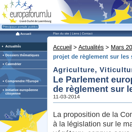
Principaux portails publics
Plan du site
|
Liens
|
Contact
Accueil
Accueil
>
Actualités
>
Mars 2
Actualités
Dossiers thématiques
projet de règlement sur le
Calendrier
Agriculture, Viticult
Le Parlement europ
Comprendre l'Europe
de règlement sur 
Initiative européenne
citoyenne
11-03-2014
La proposition de la C
à la législation sur le 