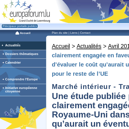
Principaux portails publics
Plan du site
|
Liens
|
Contact
Accueil
Accueil
>
Actualités
>
Avril 20
Actualités
Dossiers thématiques
clairement engagée en fave
Calendrier
d’évaluer le coût qu’aurait
pour le reste de l’UE
Comprendre l'Europe
Marché intérieur - Tra
Initiative européenne
citoyenne
Une étude publiée 
clairement engagée
Royaume-Uni dans l
qu’aurait un évent