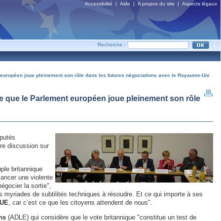
Accessibilité
|
Aide
|
A propos du site
|
Aspects légaux
|
Recherche :
t européen joue pleinement son rôle dans les futures négociations avec le Royaume-Uni
ce que le Parlement européen joue pleinement son rôle
éputés
re discussion sur
ple britannique
lancer une violente
égocier la sortie",
des myriades de subtilités techniques à résoudre. Et ce qui importe à ses
’UE
, car c’est ce que les citoyens attendent de nous".
ns
(ADLE) qui considère que le vote britannique "constitue un test de