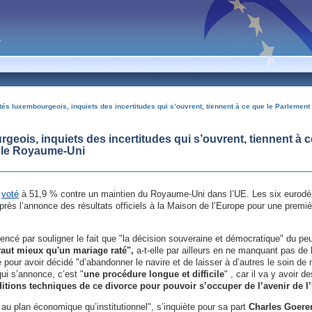
tés luxembourgeois, inquiets des incertitudes qui s’ouvrent, tiennent à ce que le Parlemen
geois, inquiets des incertitudes qui s’ouvrent, tiennent à 
c le Royaume-Uni
t
voté
à 51,9 % contre un maintien du Royaume-Uni dans l’UE. Les six eurod
rès l’annonce des résultats officiels à la Maison de l’Europe pour une premiè
é par souligner le fait que "la décision souveraine et démocratique" du peu
vaut mieux qu'un mariage raté",
a-t-elle par ailleurs en ne manquant pas de 
pour avoir décidé "d’abandonner le navire et de laisser à d’autres le soin de n
qui s’annonce, c’est "
une procédure longue et difficile
" , car il va y avoir 
nditions techniques de ce divorce pour pouvoir s’occuper de l’avenir de l
 au plan économique qu’institutionnel", s’inquiète pour sa part
Charles Goere