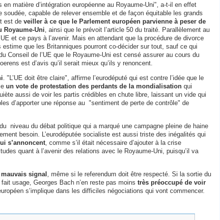
s en matière d’intégration européenne au Royaume-Uni", a-t-il en effet
e soudée, capable de relever ensemble et de façon équitable les grands
t est de
veiller à ce que le Parlement européen parvienne à peser de
 du Royaume-Uni
, ainsi que le prévoit l’article 50 du traité. Parallèlement au
l’UE et ce pays à l’avenir. Mais en attendant que la procédure de divorce
stime que les Britanniques pourront co-décider sur tout, sauf ce qui
te du Conseil de l’UE que le Royaume-Uni est censé assurer au cours du
ens est d’avis qu’il serait mieux qu’ils y renoncent.
i
. "L’UE doit être claire", affirme l’eurodéputé qui est contre l’idée que le
me
un vote de protestation des perdants de la mondialisation
qui
ète aussi de voir les partis crédibles en chute libre, laissant un vide qui
pables d’apporter une réponse au "sentiment de perte de contrôle" de
t du niveau du débat politique qui a marqué une campagne pleine de haine
llement besoin. L’eurodéputée socialiste est aussi triste des inégalités qui
qui s’annoncent
, comme s’il était nécessaire d’ajouter à la crise
titudes quant à l’avenir des relations avec le Royaume-Uni, puisqu’il va
 mauvais signal
, même si le referendum doit être respecté. Si la sortie du
nt fait usage, Georges Bach n’en reste pas moins
très préoccupé de voir
t européen s’implique dans les difficiles négociations qui vont commencer.