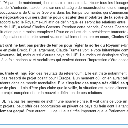
 "A partir de maintenant, il ne sera plus possible d’attribuer tous les blocage
es de "s’entendre rapidement sur une stratégie de reconstruction d’une Europ
préoccupations de Charles Goerens dans les temps tourmentés qui s’annoncen
de négociation qui sera donné pour discuter des modalités de la sortie
accord avec le Royaume-Uni afin de définir quelles seront les relations entre 
 de l’UE, a relevé Charles Goerens. Pendant cette période, Charles Goerens e
 situation pour le moins complexe ! Pour ce qui est de la présidence tournan
gociations de sortie seront vraisemblablement encore en cours, Charles Goer
rt qu’
il ne faut pas perdre de temps pour régler la sortie du Royaume-Un
 en plein Brexit. Plus largement, Claude Turmes voit le vote britannique co
e Royaume-Uni, mais aussi d’autres pays de l’UE. L’eurodéputé écologiste s’inqui
s à la fois nationaux et socialistes qui veulent donner l’impression d’être ca
e, triste et inquiète
" des résultats du référendum. Elle est triste notammen
t pas ressorti de projet positif pour l’Europe, à un moment où l’on en aurait te
perdants dans ce monde mondialisé. Elle s’inquiète
des temps très difficiles 
 de plus… Loin d’être plus claire que la veille, la situation est pleine d’incer
le projet européen et sur la nouvelle définition de ces relations.
l’UE n’a pas les moyens de s’offrir une nouvelle crise. Il voit dans ce vote
un
rojets, peut offrir des opportunités en privant ce pays du frein dont il a ta
nalement gagné
. Pour autant, il juge lui aussi très important que le Parlemen