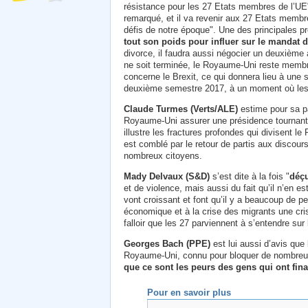
résistance pour les 27 Etats membres de l’UE".
remarqué, et il va revenir aux 27 Etats membr
défis de notre époque". Une des principales 
tout son poids pour influer sur le mandat 
divorce, il faudra aussi négocier un deuxième 
ne soit terminée, le Royaume-Uni reste membre
concerne le Brexit, ce qui donnera lieu à une
deuxième semestre 2017, à un moment où les né
Claude Turmes (Verts/ALE)
estime pour sa pa
Royaume-Uni assurer une présidence tournante
illustre les fractures profondes qui divisent l
est comblé par le retour de partis aux discour
nombreux citoyens.
Mady Delvaux (S&D)
s’est dite à la fois "
déçu
et de violence, mais aussi du fait qu’il n’en es
vont croissant et font qu’il y a beaucoup de 
économique et à la crise des migrants une crise
falloir que les 27 parviennent à s’entendre sur 
Georges Bach (PPE)
est lui aussi d’avis que 
Royaume-Uni, connu pour bloquer de nombreux p
que ce sont les peurs des gens qui ont fi
Pour en savoir plus