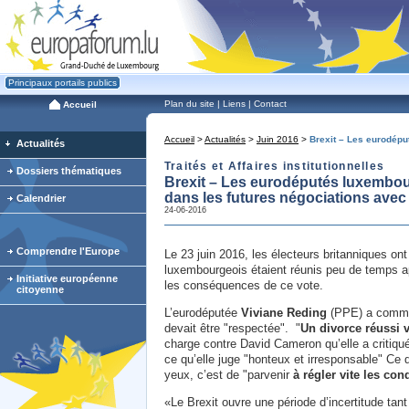
Principaux portails publics
Plan du site
|
Liens
|
Contact
Accueil
Accueil
>
Actualités
>
Juin 2016
>
Brexit – Les eurodépu
Actualités
Traités et Affaires institutionnelles
Dossiers thématiques
Brexit – Les eurodéputés luxembour
dans les futures négociations ave
Calendrier
24-06-2016
Comprendre l'Europe
Le 23 juin 2016, les électeurs britanniques on
luxembourgeois étaient réunis peu de temps ap
Initiative européenne
les conséquences de ce vote.
citoyenne
L’eurodéputée
Viviane Reding
(PPE) a commenc
devait être "respectée". "
Un divorce réussi 
charge contre David Cameron qu’elle a critiqué 
ce qu’elle juge "honteux et irresponsable" Ce 
yeux, c’est de "parvenir
à régler vite les co
«Le Brexit ouvre une période d’incertitude tant