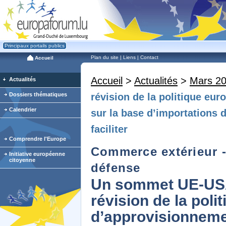
Principaux portails publics
Plan du site
|
Liens
|
Contact
Accueil
Accueil
>
Actualités
>
Mars 2
Actualités
Dossiers thématiques
révision de la politique eu
Calendrier
sur la base d’importations d
faciliter
Comprendre l'Europe
Commerce extérieur - 
Initiative européenne
citoyenne
défense
Un sommet UE-USA 
révision de la pol
d’approvisionneme