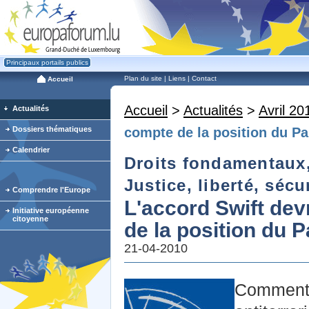
Principaux portails publics
Plan du site
|
Liens
|
Contact
Accueil
Accueil
>
Actualités
>
Avril 20
Actualités
Dossiers thématiques
compte de la position du P
Calendrier
Droits fondamentaux, 
Justice, liberté, sécu
Comprendre l'Europe
L'accord Swift dev
Initiative européenne
citoyenne
de la position du 
21-04-2010
Comment c