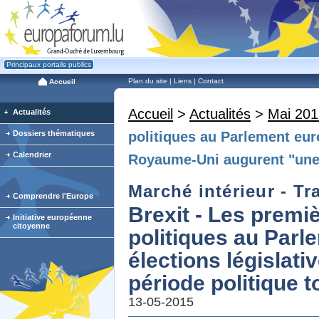
Principaux portails publics
Plan du site
|
Liens
|
Contact
Accueil
Accueil
>
Actualités
>
Mai 201
Actualités
Dossiers thématiques
politiques au Parlement euro
Calendrier
Royaume-Uni augurent "une 
Marché intérieur - Tra
Comprendre l'Europe
Brexit - Les premi
Initiative européenne
citoyenne
politiques au Parl
élections législat
période politique 
13-05-2015