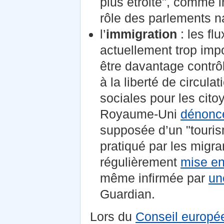
plus étroite", comme in
rôle des parlements n
l’
immigration
: les fl
actuellement trop impo
être davantage contrôl
à la liberté de circula
sociales pour les cit
Royaume-Uni
dénonce
supposée d’un "tourism
pratiqué par les migran
régulièrement
mise en
même infirmée par
un
Guardian.
Lors du
Conseil europé