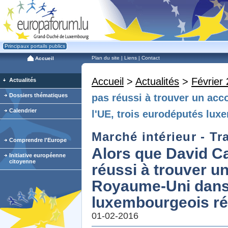
Principaux portails publics
Plan du site
|
Liens
|
Contact
Accueil
Accueil
>
Actualités
>
Février
Actualités
Dossiers thématiques
pas réussi à trouver un acc
Calendrier
l'UE, trois eurodéputés lux
Marché intérieur - Tra
Comprendre l'Europe
Alors que David C
Initiative européenne
citoyenne
réussi à trouver un
Royaume-Uni dans 
luxembourgeois ré
01-02-2016