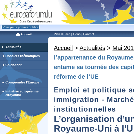
Principaux portails publics
Plan du site
|
Liens
|
Contact
Accueil
Accueil
>
Actualités
>
Mai 201
Actualités
Dossiers thématiques
l’appartenance du Royaume
Calendrier
entame sa tournée des capit
réforme de l’UE
Comprendre l'Europe
Emploi et politique so
Initiative européenne
citoyenne
immigration - Marché i
institutionnelles
L’organisation d’u
Royaume-Uni à l’U