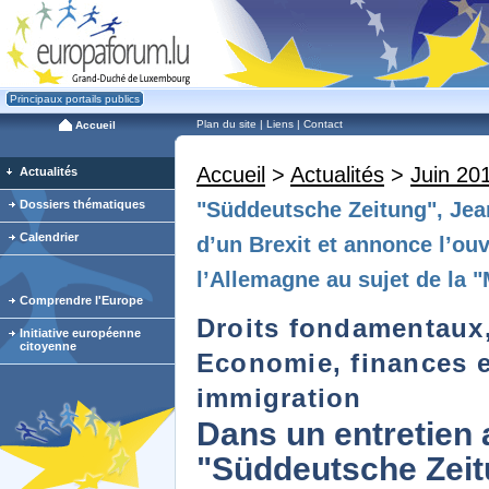
Principaux portails publics
Plan du site
|
Liens
|
Contact
Accueil
Accueil
>
Actualités
>
Juin 20
Actualités
Dossiers thématiques
"Süddeutsche Zeitung", Jean
Calendrier
d’un Brexit et annonce l’ou
l’Allemagne au sujet de la 
Comprendre l'Europe
Droits fondamentaux, 
Initiative européenne
citoyenne
Economie, finances et
immigration
Dans un entretien 
"Süddeutsche Zeit